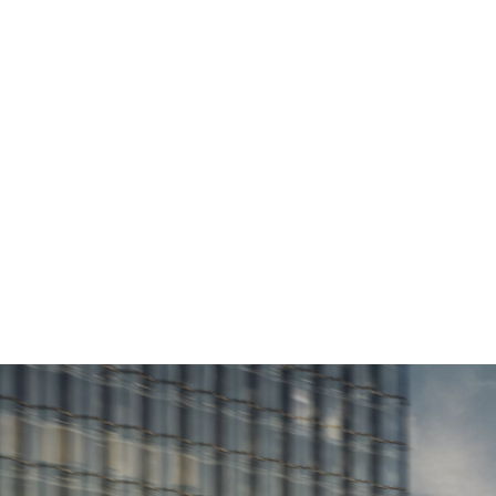
0-100 km/h
3.8 s
250 km/h
Vmáx
Autonomía¹
600 km
Datos técnicos