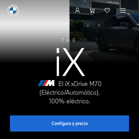
Cotízalo
iX
THE
El iX xDrive M70
(Eléctrico/Automático).
100% eléctrico.
Configura y precio