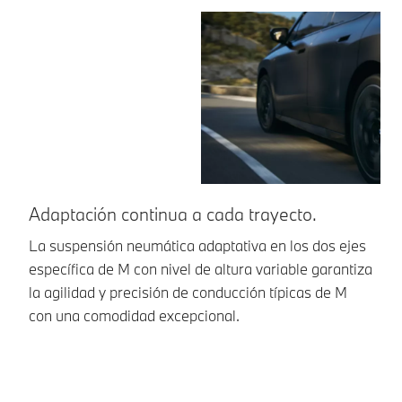
Adaptación continua a cada trayecto.
U
La suspensión neumática adaptativa en los dos ejes
La
específica de M con nivel de altura variable garantiza
M7
la agilidad y precisión de conducción típicas de M
fl
con una comodidad excepcional.
co
ej
ob