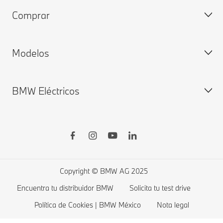
Comprar
Encuentra tu Distribuidor Autorizado BMW
My BMW
My BMW App
Modelos
BMW ConnectedDrive
Configura y precio
Remote Software Upgrade
Disponibilidad Inmediata
BMW Eléctricos
BMW Financial Services
BMW Gama X
Agenda tu prueba de manejo
BMW Serie 7
BMW Serie 5
Coches eléctricos BMW
BMW Serie 4
Costos de autos eléctricos
BMW Serie 3
Copyright © BMW AG 2025
BMW Serie 2
Encuentra tu distribuidor BMW
Solicita tu test drive
BMW Serie 1
Política de Cookies | BMW México
Nota legal
BMW Gama M