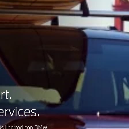
rt.
rvices.
más libertad con BMW