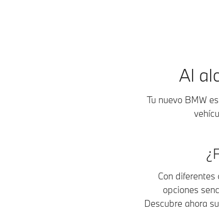
Al a
Tu nuevo BMW está
vehícu
¿F
Con diferentes 
opciones senc
Descubre ahora sus