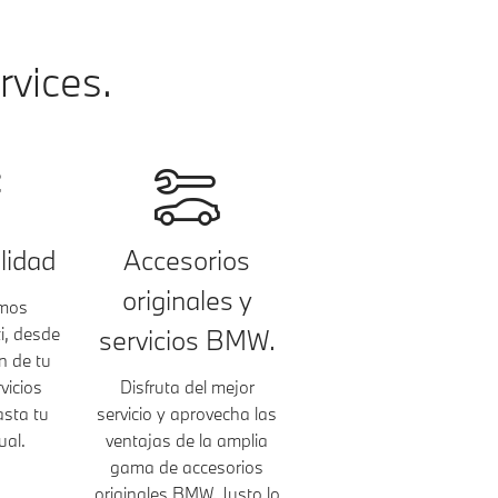
rvices.
ilidad
Accesorios
originales y
amos
i, desde
servicios BMW.
n de tu
vicios
Disfruta del mejor
asta tu
servicio y aprovecha las
ual.
ventajas de la amplia
gama de accesorios
originales BMW. Justo lo