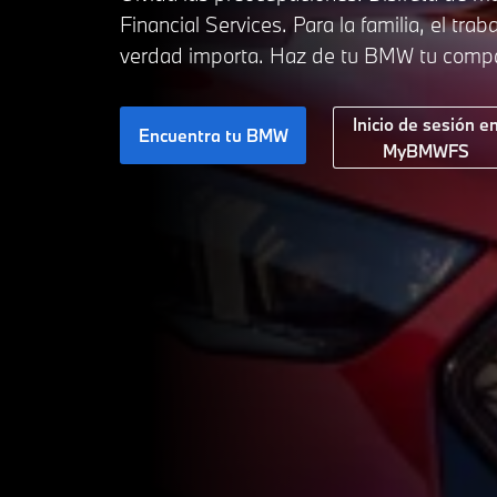
Financial Services. Para la familia, el trab
verdad importa. Haz de tu BMW tu compa
Inicio de sesión e
Encuentra tu BMW
MyBMWFS