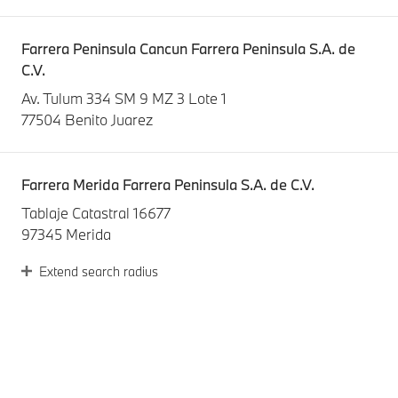
Farrera Peninsula Cancun Farrera Peninsula S.A. de
C.V.
Av. Tulum 334 SM 9 MZ 3 Lote 1
77504 Benito Juarez
Farrera Merida Farrera Peninsula S.A. de C.V.
Tablaje Catastral 16677
97345 Merida
Extend search radius
Autopremium Reynosa Autopremium Tamaulipas S.A.
de C.V.
Av. Carr a Monterrey 490
88730 Reynosa