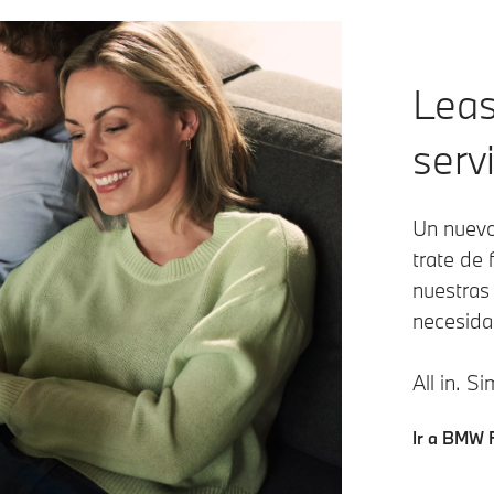
Leas
serv
Un nuevo
trate de 
nuestras
necesida
All in. 
Ir a BMW F