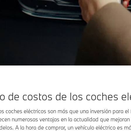
o de costos de los coches el
 coches eléctricos son más que una inversión para el f
recen numerosas ventajas en la actualidad que mejora
elos. A la hora de comprar, un vehículo eléctrico es m