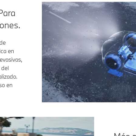
 Para
iones.
 de
ica en
evasivas,
 del
alizado.
uso en