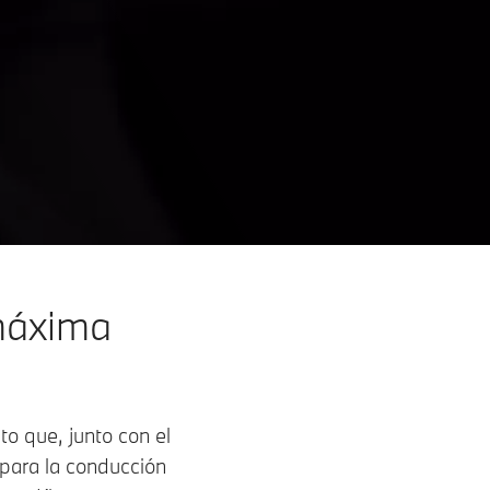
 máxima
o que, junto con el
para la conducción