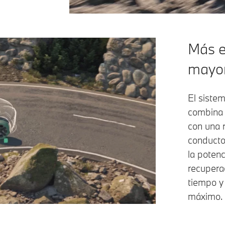
Más e
mayor
El sistem
combina 
con una r
conducto
la poten
recupera
tiempo y 
máximo.