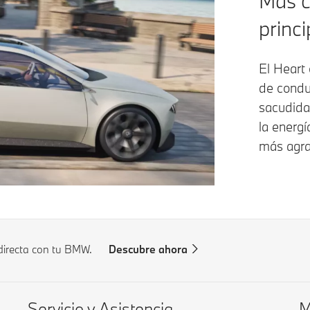
Más c
princi
El Heart
de conduc
sacudidas
la energ
más agrad
directa con tu BMW.
Descubre ahora
Servicio y Asistencia
M