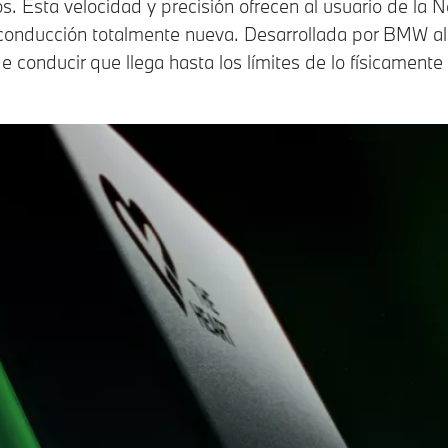
s. Esta velocidad y precisión ofrecen al usuario de la 
conducción totalmente nueva. Desarrollada por BMW a
e conducir que llega hasta los límites de lo físicamente