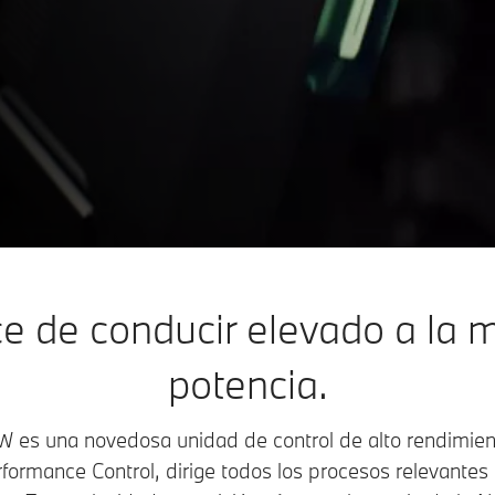
MW.
ce de conducir elevado a la
potencia.
W es una novedosa unidad de control de alto rendimient
rmance Control, dirige todos los procesos relevantes 