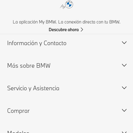
La aplicación My BMW. La conexión directa con tu BMW.
Descubre ahora
Información y Contacto
Más sobre BMW
Atención a clientes
Preguntas Frecuentes
Servicio y Asistencia
Fichas Técnicas y Lista de precios
Sobre nosotros
Solicita una Cotización
Planta San Luís Potosi
Comprar
Encuentra tu Distribuidor Autorizado BMW
My BMW
My BMW App
BMW ConnectedDrive
Configura y precio