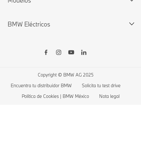
Modelos
Remote Software Upgrade
Disponibilidad Inmediata
BMW Eléctricos
BMW Financial Services
BMW Gama X
Agenda tu prueba de manejo
BMW Serie 7
BMW Serie 5
Coches eléctricos BMW
BMW Serie 4
Costos de autos eléctricos
BMW Serie 3
Copyright © BMW AG 2025
BMW Serie 2
Encuentra tu distribuidor BMW
Solicita tu test drive
BMW Serie 1
Política de Cookies | BMW México
Nota legal
BMW Gama M
BMW Protection