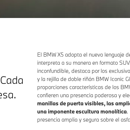
establece nuevos estándares en la inte
vehículo. Gracias a la asistencia inteli
de asistencia trabajan en perfecta armo
control, para ofrecer más seguridad, co
Así podrás afrontar los trayectos largos 
intenso, de una forma más relajada.¹
El
BMW X5
adopta el nuevo lenguaje d
interpreta a su manera en formato SUV. 
inconfundible, destaca por los exclusiv
. Cada
y la rejilla de doble riñón BMW Iconic Gl
proporciones características de los BMW 
esa.
confieren una presencia poderosa y el
manillas de puerta visibles, las ampli
una imponente escultura monolítica
.
presencia amplia y segura sobre el asfa