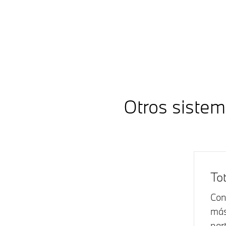
Otros sistem
Tot
Con
más
part