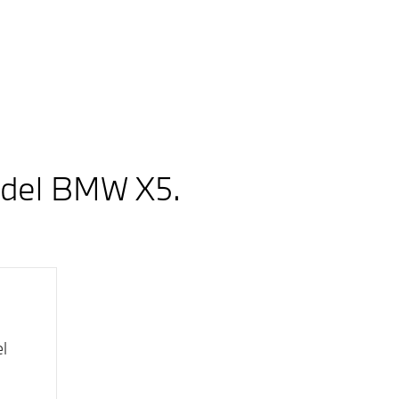
 del
BMW X5
.
l