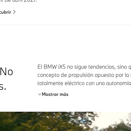
ubrir
El BMW iX5 no sigue tendencias, sino 
 No
concepto de propulsión apuesta por la 
s.
totalmente eléctrico con una autonomí
Mostrar más
En diseño, el BMW iX5 abre nuevos cam
características de la familia X. Su exte
presencia imponente desde cualquier 
faros LED con iconos dobles en form