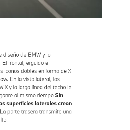
racción entre conductor y
gente basada en IA, los sistemas
nía contigo, sin asumir el
nfort y placer de conducción.
y cortos, incluso con tráfico
e diseño de BMW y lo
El frontal, erguido e
os iconos dobles en forma de X
ow. En la vista lateral, las
X y la larga línea del techo le
egante al mismo tiempo
Sin
as superficies laterales crean
 La parte trasera transmite una
lto.