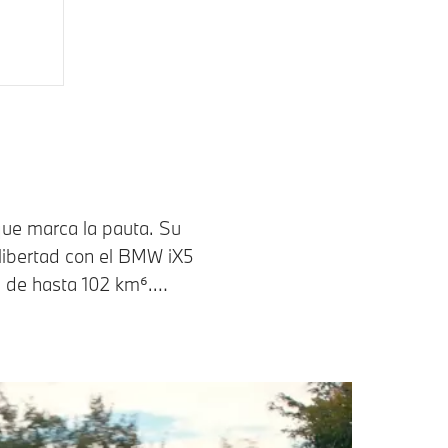
que marca la pauta. Su
libertad con el BMW iX5
a de hasta 102 km⁶.
inos sin renunciar a las formas
rior monolítico transmite una
ángulo: desde los
expresivos
a de X
que dominan el potente