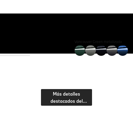
Vancouver Green metalizado
Más detalles
destacados del
exterior