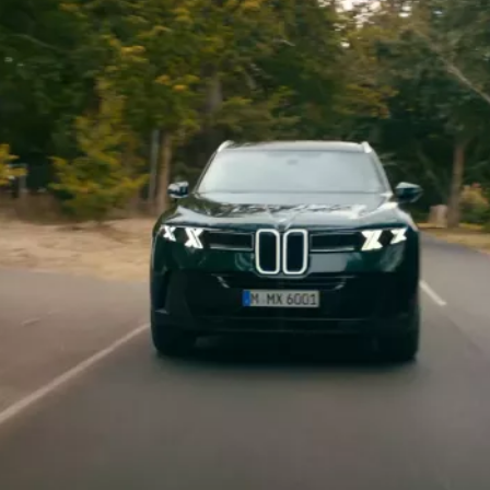
frontal, pasando por sus marcadas pro
vista posterior de elegante deportivida
El innovador interior combina una
clara
un
amplio espacio para hasta cinco 
central con diseño Free-Cut y el BMW 
extiende a lo largo de todo el parabris
información seleccionada de forma indi
BMW Passenger Screen
,
con un displ
acompañante, lleva la experiencia dig
El techo panorámico de cristal dividido
serie, inunda de luz el espacioso interi
abrirse para disfrutar de aire fresco co
Una amplia gama de asistentes, cámar
viaje sea más cómodo y seguro. Con 