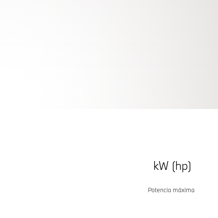
NUEVO
BMW X5
DISEÑADO PARA LIDERAR.
Mantenme informado
kW (hp)
Potencia máxima