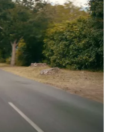
porciones de SUV, hasta una
d.
 orientación al conductor
con
personas adultas
. La pantalla
Panoramic Vision, que se
as, muestran de un vistazo la
vidual.
La pantalla opcional
ay exclusivo para el
ital a bordo
a un nuevo nivel.
 en dos secciones, incluido de
or. La parte delantera puede
n solo pulsar un botón.
as y sensores hace que cada
BMW Symbiotic Drive, BMW