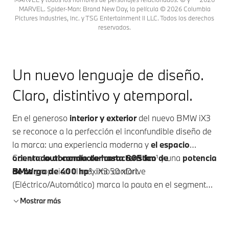
MARVEL. Spider-Man: Brand New Day, la película © 2026 Columbia
Pictures Industries, Inc. y TSG Entertainment II LLC. Todos los derechos
reservados.
Un nuevo lenguaje de diseño.
Claro, distintivo y atemporal.
En el generoso
interior y exterior
del nuevo BMW iX3
se reconoce a la perfección el inconfundible diseño de
la marca: una experiencia moderna y
el espacio
orientado al conductor característico de
Con una
autonomía de hasta 805 km
¹
y una
potencia
BMW
de carga de 400 hp
propician el máximo confort.
²,
iX3 50 xDrive
(Eléctrico/Automático) marca la pauta en el segmento
de los
SUV totalmente eléctricos.
El innovador
BMW
Mostrar más
Panoramic iDrive
lleva la intuición en el manejo y la
orientación al conductor a un nuevo nivel. Con
BMW