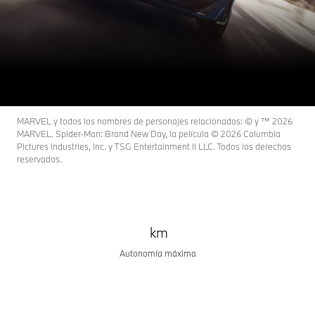
BMW iX3
EL PROTAGONISTA DE UNA NUEVA ERA.
Configura y precio
Disponibilidad inmediata
MARVEL y todos los nombres de personajes relacionados: © y ™ 2026
MARVEL. Spider-Man: Brand New Day, la película © 2026 Columbia
Pictures Industries, Inc. y TSG Entertainment II LLC. Todos los derechos
reservados.
km
Autonomía máxima