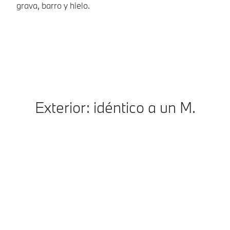
grava, barro y hielo.
ad
co
Exterior: idéntico a un M.