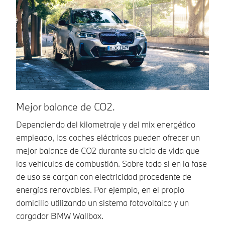
A
Mejor balance de CO2.
De
Dependiendo del kilometraje y del mix energético
su
empleado, los coches eléctricos pueden ofrecer un
de
mejor balance de CO2 durante su ciclo de vida que
fu
los vehículos de combustión. Sobre todo si en la fase
ex
de uso se cargan con electricidad procedente de
te
energías renovables. Por ejemplo, en el propio
Lo
domicilio utilizando un sistema fotovoltaico y un
pr
cargador BMW Wallbox.