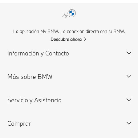
La aplicación My BMW. La conexión directa con tu BMW.
Descubre ahora
Información y Contacto
Más sobre BMW
Atención a clientes
Preguntas Frecuentes
Servicio y Asistencia
Fichas Técnicas y Lista de precios
Sobre nosotros
Solicita una Cotización
Planta San Luís Potosi
Comprar
Encuentra tu Distribuidor Autorizado BMW
My BMW
My BMW App