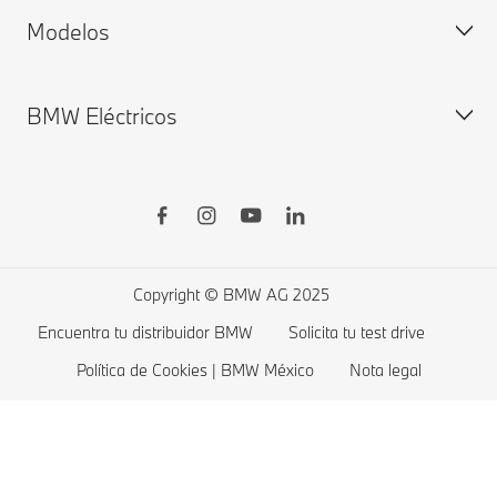
Modelos
BMW ConnectedDrive
Configura y precio
Remote Software Upgrade
Disponibilidad Inmediata
BMW Eléctricos
BMW Financial Services
BMW Gama X
Agenda tu prueba de manejo
BMW Serie 7
BMW Serie 5
Coches eléctricos BMW
BMW Serie 4
Costos de autos eléctricos
BMW Serie 3
Copyright © BMW AG 2025
BMW Serie 2
Encuentra tu distribuidor BMW
Solicita tu test drive
BMW Serie 1
Política de Cookies | BMW México
Nota legal
BMW Gama M
BMW Protection