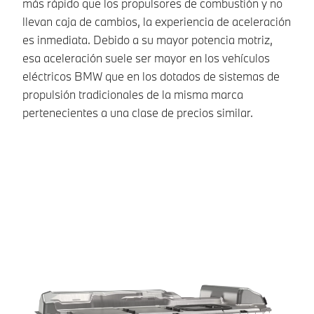
pu
más rápido que los propulsores de combustión y no
In
llevan caja de cambios, la experiencia de aceleración
ca
es inmediata. Debido a su mayor potencia motriz,
ej
esa aceleración suele ser mayor en los vehículos
re
eléctricos BMW que en los dotados de sistemas de
ha
propulsión tradicionales de la misma marca
pe
pertenecientes a una clase de precios similar.
de
el
Má