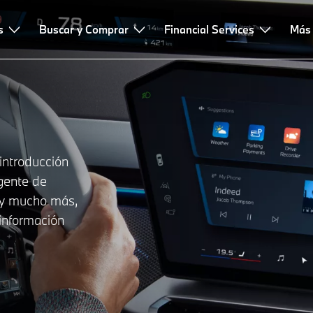
s
Buscar y Comprar
Financial Services
Más
 introducción
igente de
o y mucho más,
información