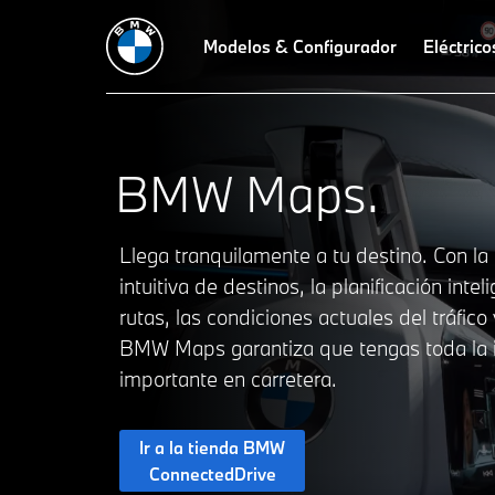
Modelos & Configurador
Eléctrico
BMW Maps.
Llega tranquilamente a tu destino. Con la
intuitiva de destinos, la planificación intel
rutas, las condiciones actuales del tráfic
BMW Maps garantiza que tengas toda la 
importante en carretera.
Ir a la tienda BMW
ConnectedDrive