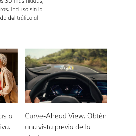
s 3D más nítidas,
os. Incluso sin la
o del tráfico al
as a
Curve-Ahead View. Obtén
iva.
una vista previa de la