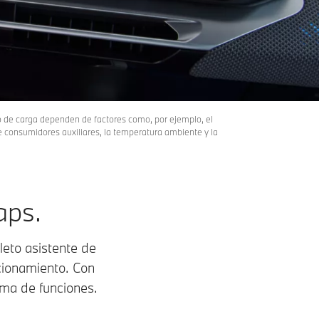
to de carga dependen de factores como, por ejemplo, el
 de consumidores auxiliares, la temperatura ambiente y la
aps.
eto asistente de
cionamiento. Con
ama de funciones.