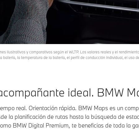
nes ilustrativos y comparativos según el WLTP. Los valores reales y el rendimien
 batería, la temperatura de la batería, el perfil de conducción individual, el uso
acompañante ideal. BMW M
tiempo real. Orientación rápida. BMW Maps es un compl
de la planificación de rutas hasta la búsqueda de esta
 como BMW Digital Premium, te beneficias de toda la g