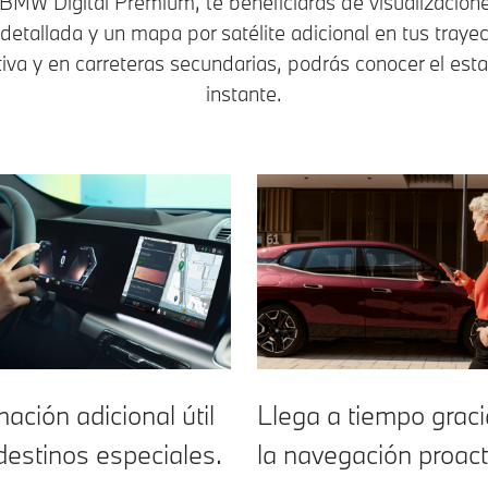
BMW Digital Premium, te beneficiarás de visualizacione
etallada y un mapa por satélite adicional en tus trayect
tiva y en carreteras secundarias, podrás conocer el estad
instante.
mación adicional útil
Llega a tiempo graci
destinos especiales.
la navegación proact