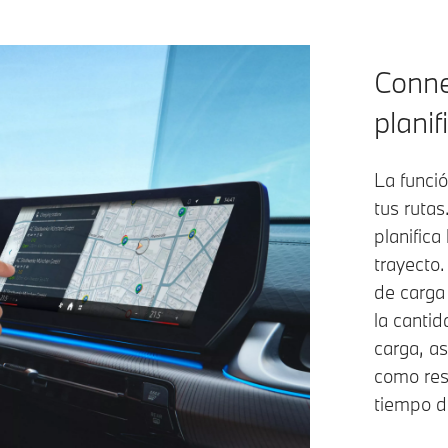
Conne
planif
La funció
tus rutas
planifica
trayecto.
de carga
la cantid
carga, a
como res
tiempo de