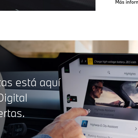
Más infor
tas está aquí
gital
ertas.