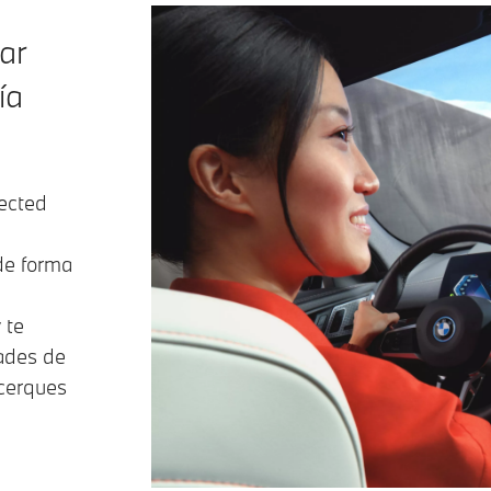
ar
ía
ected
de forma
 te
ades de
acerques