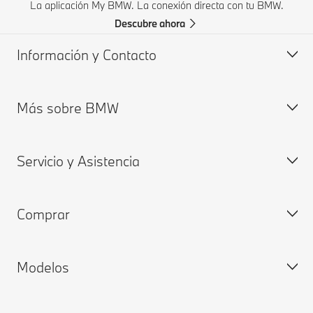
La aplicación My BMW. La conexión directa con tu BMW.
Descubre ahora
Información y Contacto
Más sobre BMW
Atención a clientes
Preguntas Frecuentes
Servicio y Asistencia
Fichas Técnicas y Lista de precios
Sobre nosotros
Solicita una Cotización
Planta San Luís Potosi
Comprar
Encuentra tu Distribuidor Autorizado BMW
My BMW
My BMW App
Modelos
BMW ConnectedDrive
Configura y precio
Remote Software Upgrade
Disponibilidad Inmediata