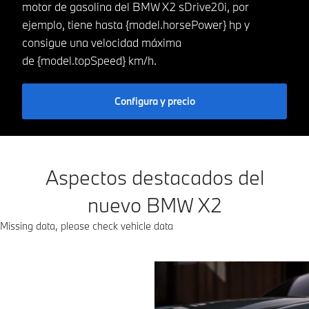
motor de gasolina del BMW X2 sDrive20i, por
ejemplo, tiene hasta {model.horsePower} hp y
consigue una velocidad máxima
de {model.topSpeed} km/h.
Configura y precio
Aspectos destacados del
nuevo BMW X2
Missing data, please check vehicle data