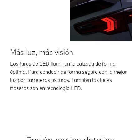
Más luz, más visión.
N
Los faros de LED iluminan la calzada de forma
Ri
óptima. Para conducir de forma segura con la mejor
br
luz por carreteras oscuras. También las luces
Ta
traseras son en tecnología LED.
Pasión por los detalles