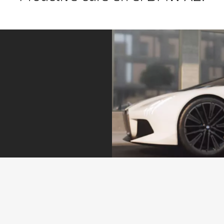
El servicio, justo cuando lo necesitas.
Siempre un paso por delante. Tanto si se trata de un
servicio pendiente como del desgaste de los neumáticos,
nos pondremos en contacto contigo con antelación. Con
un aviso a través de My BMW App, puedes concertar
directamente una cita. Para seguir disfrutando de un viaje
relajado.