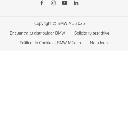
BMW Serie 4
Costos de autos eléctricos
BMW Serie 3
Copyright © BMW AG 2025
BMW Serie 2
Encuentra tu distribuidor BMW
Solicita tu test drive
BMW Serie 1
Política de Cookies | BMW México
Nota legal
BMW Gama M
BMW Protection