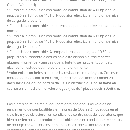
Charge Weighted)
³ Suma de la propulsión con motor de combustión de 430 hp y de la
propulsión eléctrica de 145 hp. Propulsión eléctrica en función del nivel
de carga de la batería.
⁴ En el híbrido conectable: La potencia depende del nivel de carga de la
batería.
⁵ Suma de la propulsión con motor de combustión de 430 hp y de la
propulsión eléctrica de 145 hp. Propulsión eléctrica en función del nivel
de carga de la batería.
⁶ En el híbrido conectable: A temperaturas por debajo de 10 °C, la
propulsión puramente eléctrica solo está disponible tras recorrer
algunos kilómetros y una vez que la batería se ha calentado hasta
alcanzar un estado óptimo para el funcionamiento.
⁷ Valor entre corchetes al que se ha restado el «despliegue». Con este
método de medición alternativo, la medición del tiempo comienza
después de dejar una barrera de luz. La distancia que no se tiene en
cuenta en la medición (el «despliegue») es de 1 pie, es decir, 30,48 cm.
Los ejemplos muestran el equipamiento opcional. Los valores de
rendimiento de combustible y emisiones de CO2 están basados en el
ciclo ECE y se obtuvieron en condiciones controladas de laboratorio, que
bien pueden no ser reproducibles ni obtenerse en condiciones y hábitos
de manejo convencionales, debido a condiciones climatológicas,
combustible, condiciones topográficas y otros factores.