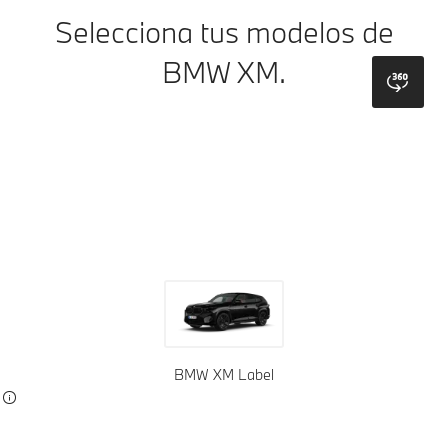
Selecciona tus modelos de
BMW XM.
bmw
Colores exteriores
Tapicería
BMW XM Label