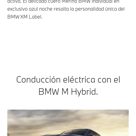
activa. El delicado cuero Merino BMW Individual en
rep
exclusivo azul noche resalta la personalidad única del
el
BMW XM Label.
Conducción eléctrica con el
BMW M Hybrid.