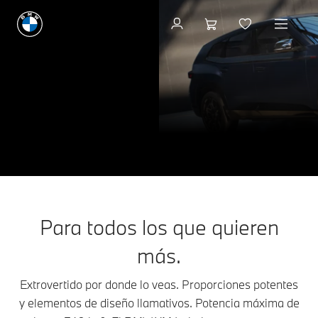
Disponibilidad inmediata
La nueva gama BMW
XM
THE NEW
XM.
Configura y precio
Disponibilidad inmediata
Para todos los que quieren
más.
Extrovertido por donde lo veas. Proporciones potentes
y elementos de diseño llamativos. Potencia máxima de