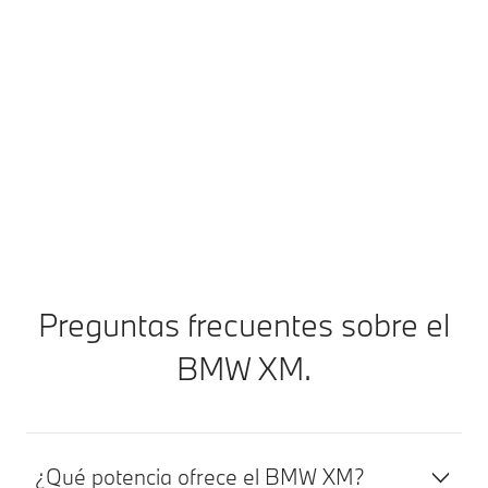
Siempre un paso por delante. Tanto si se trata de un
servicio pendiente como del desgaste de los
neumáticos, nos pondremos en contacto contigo a su
debido tiempo. Con un mensaje a través de la
aplicación My BMW puedes concertar directamente
una cita. Para seguir disfrutando de un viaje relajado.
Más información
Preguntas frecuentes sobre el
BMW XM.
¿Qué potencia ofrece el BMW XM?