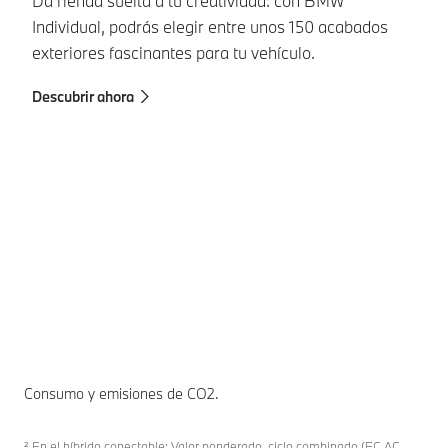
Da rienda suelta a tu creatividad: con BMW
Individual, podrás elegir entre unos 150 acabados
B
exteriores fascinantes para tu vehículo.
Lo
Co
Descubrir ahora
Co
di
in
en
Má
Consumo y emisiones de CO2.
² En el híbrido conectable: Valor ponderado, ciclo combinado (EC AC