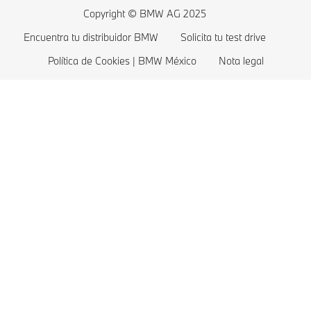
BMW Serie 3
Copyright © BMW AG 2025
BMW Serie 2
Encuentra tu distribuidor BMW
Solicita tu test drive
BMW Serie 1
Política de Cookies | BMW México
Nota legal
BMW Gama M
BMW Protection